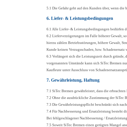
5.1 Die Gefahr geht auf den Kunden über, wenn die 
6. Liefer- & Leistungsbedingungen
6.1 Alle Liefer- & Leistungsbedingungen bedürfen de
6.2 Lieferverzögerungen im Falle höherer Gewalt, s
hierzu zählen Betriebsstörungen, höhere Gewalt, Stre
Kunde keinen Verzugsschaden, bzw. Schadenersatz 
6.3 Verlängert sich die Leistungszeit durch gründe,
vorgenannten Umstände kann sich SiTec Bremen nur 
Kaufleute unter Ausschluss von Schadenersatzansprü
7. Gewährleistung, Haftung
7.1 SiTec Bremen gewährleistet, dass die erbrachten
7.2 Ohne die ausdrückliche Zustimmung der SiTec B
7.3 Die Gewährleistungspflicht beschränkt sich nac
7.4 Für Nachbesserung und Ersatzleistung besteht di
Bei fehlgeschlagener Nachbesserung / Ersatzleistu
7.5 Soweit SiTec Bremen einen gerügten Mangel an