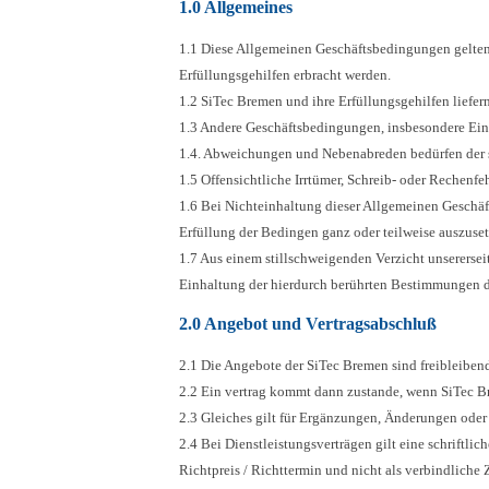
1.0 Allgemeines
1.1 Diese Allgemeinen Geschäftsbedingungen gelten 
Erfüllungsgehilfen erbracht werden.
1.2 SiTec Bremen und ihre Erfüllungsgehilfen liefe
1.3 Andere Geschäftsbedingungen, insbesondere Ein
1.4. Abweichungen und Nebenabreden bedürfen der sc
1.5 Offensichtliche Irrtümer, Schreib- oder Rechenfe
1.6 Bei Nichteinhaltung dieser Allgemeinen Geschäf
Erfüllung der Bedingen ganz oder teilweise auszusetz
1.7 Aus einem stillschweigenden Verzicht unserersei
Einhaltung der hierdurch berührten Bestimmungen d
2.0 Angebot und Vertragsabschluß
2.1 Die Angebote der SiTec Bremen sind freibleiben
2.2 Ein vertrag kommt dann zustande, wenn SiTec Bre
2.3 Gleiches gilt für Ergänzungen, Änderungen ode
2.4 Bei Dienstleistungsverträgen gilt eine schriftli
Richtpreis / Richttermin und nicht als verbindliche