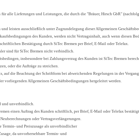
für alle Lieferungen und Leistungen, die durch die "Bräuer, Hirsch GbR" (nachfo
rn und leisten ausschließlich unter Zugrundelegung dieser Allgemeinen Geschäftsb
kaufsbedingungen des Kunden, werden nicht Vertragsinhalt, auch wenn diesen Bed
hriftlichen Bestätigung durch SiTec Bremen per Brief, E-Mail oder Telefax.
hler sind für SiTec Bremen nicht verbindlich.
tsbedingen, insbesondere bei Zahlungsverzug des Kunden ist SiTec Bremen berechti
en, oder die Aufträge zu streichen.
ts, auf die Beachtung der Schriftform bei abweichenden Regelungen in der Vergange
er vorliegenden Allgemeinen Geschäftsbedingungen hergeleitet werden.
d und unverbindlich.
men einen Auftrag des Kunden schriftlich, per Brief, E-Mail oder Telefax bestätigt
r Neuberechnungen oder Vertragsverlängerungen.
che Termin- und Preiszusage als unverbindlicher
 Zusage, da unvorhersehbare Termin- und