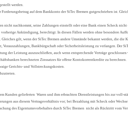
estellt werden.
der Forderungsbetrag auf dem Bankkonto der SiTec Bremen gutgeschrieben ist. Gleic
 nicht nachkommt, seine Zahlungen einstellt oder eine Bank einen Scheck nicht ei
e vorherige Ankündigung, berechtigt. In diesen Fällen werden ohne besondere Auf
. Gleiches gilt, wenn der SiTec Bremen andere Umstände bekannt werden, die die Kr
tigt, Vorauszahlungen, Bankbürgschaft oder Sicherheitsleistung zu verlangen. Der S
tung der Leistung auszuschließen, auch wenn entsprechende Verträge geschlossen 
häftsbanken berechneten Zinssatzes für offene Kontokorrentkredite zu berechnen.
twaige Gerichts- und Vollstreckungskosten.
bzutreten.
dem Kunden gelieferten Waren und ihm erbrachten Dienstleistungen bis zur voll-s
derungen aus diesem Vertragsverhältnis vor; bei Bezahlung mit Scheck oder Wechsel
hung des Eigentumsvorbehaltes durch SiTec Bremen nicht als Rücktritt vom Vertra