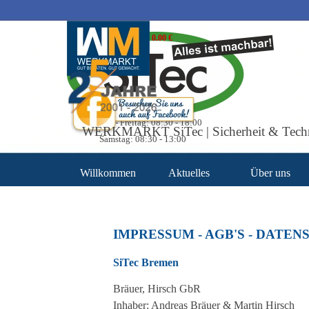
Direkt zum Seiteninhalt
Warenkorb
0.00 €
Unsere Öffnungszeiten
Montag - Freitag: 08:30 - 18:00
WERKMARKT SiTec | Sicherheit & Tech
Samstag: 08:30 - 13:00
Willkommen
Aktuelles
Über uns
IMPRESSUM - AGB'S - DATE
SiTec Bremen
Bräuer, Hirsch GbR
Inhaber: Andreas Bräuer & Martin Hirsch