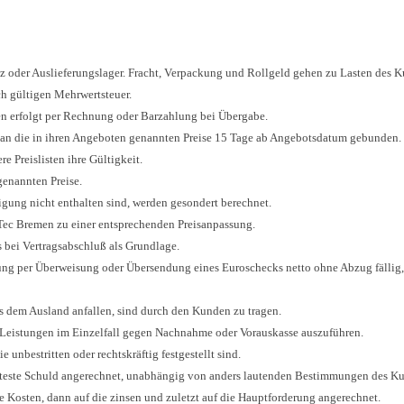
tz oder Auslieferungslager. Fracht, Verpackung und Rollgeld gehen zu Lasten des 
ich gültigen Mehrwertsteuer.
en erfolgt per Rechnung oder Barzahlung bei Übergabe.
en an die in ihren Angeboten genannten Preise 15 Tage ab Angebotsdatum gebunden.
re Preislisten ihre Gültigkeit.
genannten Preise.
tigung nicht enthalten sind, werden gesondert berechnet.
Tec Bremen zu einer entsprechenden Preisanpassung.
s bei Vertragsabschluß als Grundlage.
ng per Überweisung oder Übersendung eines Euroschecks netto ohne Abzug fällig, s
s dem Ausland anfallen, sind durch den Kunden zu tragen.
d Leistungen im Einzelfall gegen Nachnahme oder Vorauskasse auszuführen.
unbestritten oder rechtskräftig festgestellt sind.
älteste Schuld angerechnet, unabhängig von anders lautenden Bestimmungen des Ku
e Kosten, dann auf die zinsen und zuletzt auf die Hauptforderung angerechnet.