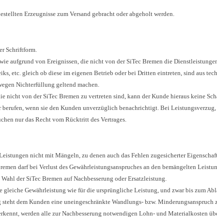
bestellten Erzeugnisse zum Versand gebracht oder abgeholt werden.
r Schriftform.
owie aufgrund von Ereignissen, die nicht von der SiTec Bremen die Dienstleistung
iks, etc. gleich ob diese im eigenen Betrieb oder bei Dritten eintreten, sind aus t
wegen Nichterfüllung geltend machen.
 die nicht von der SiTec Bremen zu vertreten sind, kann der Kunde hieraus keine Sch
berufen, wenn sie den Kunden unverzüglich benachrichtigt. Bei Leistungsverzug, 
chen nur das Recht vom Rücktritt des Vertrages.
 Leistungen nicht mit Mängeln, zu denen auch das Fehlen zugesicherter Eigenschaft
remen darf bei Verlust des Gewährleistungsanspruches an den bemängelten Leistun
h Wahl der SiTec Bremen auf Nachbesserung oder Ersatzleistung.
e gleiche Gewährleistung wie für die ursprüngliche Leistung, und zwar bis zum Abla
ng steht dem Kunden eine uneingeschränkte Wandlungs- bzw. Minderungsanspruch 
erkennt, werden alle zur Nachbesserung notwendigen Lohn- und Materialkosten ü