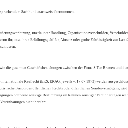
i entsprechendem Sachkundenachweis übernommen.
Forderungsverletzung, unerlaubter Handlung, Organisationsverschulden, Verschulden
enn ihr, bzw. ihren Erfüllungsgehilfen, Vorsatz oder grobe Fahrlässigkeit zur Last fä
schlossen.
owie die gesamten Geschäftsbeziehungen zwischen der Firma SiTec Bremen und de
e internationale Kaufrecht (EKS, EKAG, jeweils v. 17.07.1973) werden ausgeschlos
ristische Person des öffentlichen Rechts oder öffentlichen Sondervermögens, wird
ingungen oder eine sonstige Bestimmung im Rahmen sonstiger Vereinbarungen recht
Vereinbarungen nicht berührt.