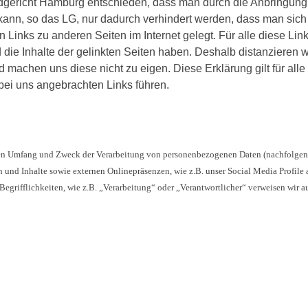
ndgericht Hamburg entschieden, dass man durch die Anbringung e
s kann, so das LG, nur dadurch verhindert werden, dass man sich
 Links zu anderen Seiten im Internet gelegt. Für alle diese Links
d die Inhalte der gelinkten Seiten haben. Deshalb distanzieren w
d machen uns diese nicht zu eigen. Diese Erklärung gilt für all
e bei uns angebrachten Links führen.
, den Umfang und Zweck der Verarbeitung von personenbezogenen Daten (nachfolgen
und Inhalte sowie externen Onlinepräsenzen, wie z.B. unser Social Media Profile
egrifflichkeiten, wie z.B. „Verarbeitung“ oder „Verantwortlicher“ verweisen wir auf