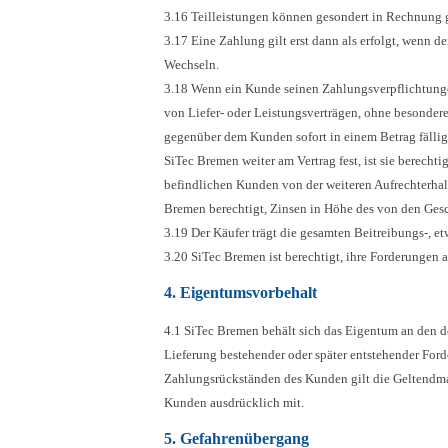
3.16 Teilleistungen können gesondert in Rechnung g
3.17 Eine Zahlung gilt erst dann als erfolgt, wenn 
Wechseln.
3.18 Wenn ein Kunde seinen Zahlungsverpflichtungen
von Liefer- oder Leistungsverträgen, ohne besonder
gegenüber dem Kunden sofort in einem Betrag fällig
SiTec Bremen weiter am Vertrag fest, ist sie berech
befindlichen Kunden von der weiteren Aufrechterhal
Bremen berechtigt, Zinsen in Höhe des von den Gesc
3.19 Der Käufer trägt die gesamten Beitreibungs-, e
3.20 SiTec Bremen ist berechtigt, ihre Forderungen a
4. Eigentumsvorbehalt
4.1 SiTec Bremen behält sich das Eigentum an den 
Lieferung bestehender oder später entstehender For
Zahlungsrückständen des Kunden gilt die Geltendmac
Kunden ausdrücklich mit.
5. Gefahrenübergang