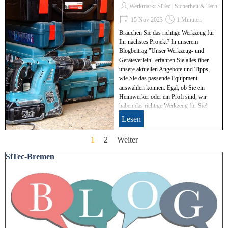
Werkmarkt SiTec | Sicherheit & Technik
15 Nov 2023
1 Minuten
Brauchen Sie das richtige Werkzeug für
Ihr nächstes Projekt? In unserem
Blogbeitrag "Unser Werkzeug- und
Geräteverleih" erfahren Sie alles über
unsere aktuellen Angebote und Tipps,
wie Sie das passende Equipment
auswählen können. Egal, ob Sie ein
Heimwerker oder ein Profi sind, wir
haben das richtige Werkzeug für Sie!
Lesen
Aktuelle Seite:
1
Gehen Sie zu Seite:
2
Weiter
Block überspringen SiTec-Bremen
SiTec-Bremen