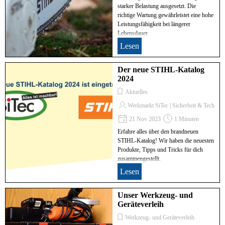
starker Belastung ausgesetzt. Die
richtige Wartung gewährleistet eine hohe
Leistungsfähigkeit bei längerer
Lebensdauer.
Lesen
Der neue STIHL-Katalog
2024
Aktuelles
Werkmarkt SiTec | Sicherheit & Technik
21 Nov 2023
1 Minuten
Erfahre alles über den brandneuen
STIHL-Katalog! Wir haben die neuesten
Produkte, Tipps und Tricks für dich
zusammengestellt.
Lesen
Unser Werkzeug- und
Geräteverleih
Werkzeug- und Geräteverleih