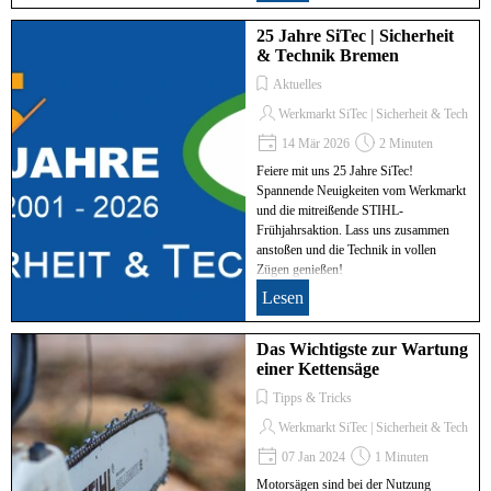
25 Jahre SiTec | Sicherheit
& Technik Bremen
Aktuelles
Werkmarkt SiTec | Sicherheit & Technik
14 Mär 2026
2 Minuten
Feiere mit uns 25 Jahre SiTec!
Spannende Neuigkeiten vom Werkmarkt
und die mitreißende STIHL-
Frühjahrsaktion. Lass uns zusammen
anstoßen und die Technik in vollen
Zügen genießen!
Lesen
Das Wichtigste zur Wartung
einer Kettensäge
Tipps & Tricks
Werkmarkt SiTec | Sicherheit & Technik
07 Jan 2024
1 Minuten
Motorsägen sind bei der Nutzung