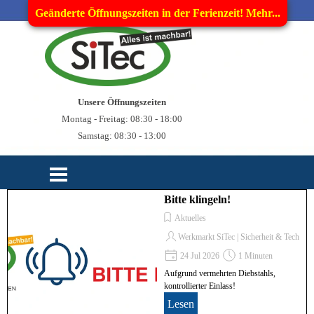
Direkt zum Seiteninhalt
Geänderte Öffnungszeiten in der Ferienzeit! Mehr...
Unsere Öffnungszeiten
Montag - Freitag: 08:30 - 18:00
Samstag: 08:30 - 13:00
Menü überspringen
Bitte klingeln!
Aktuelles
Werkmarkt SiTec | Sicherheit & Technik
24 Jul 2026
1 Minuten
Aufgrund vermehrten Diebstahls,
kontrollierter Einlass!
Lesen